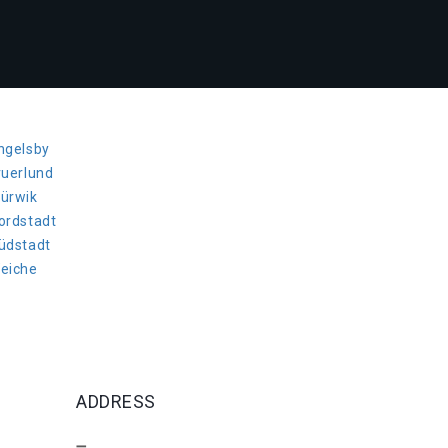
Engelsby
ruerlund
Mürwik
Nordstadt
Südstadt
Weiche
ADDRESS